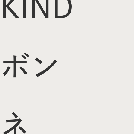
KIND
ボン
ネ