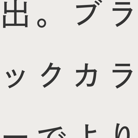
出。ブラ
ックカラ
ーでより