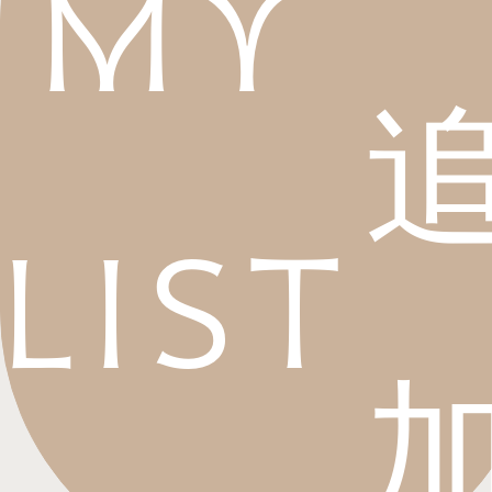
My
List