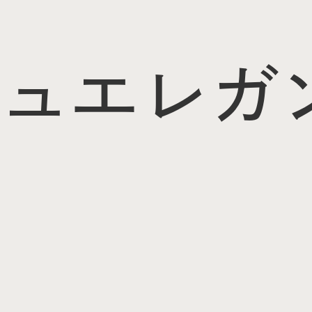
ュ
エレガ