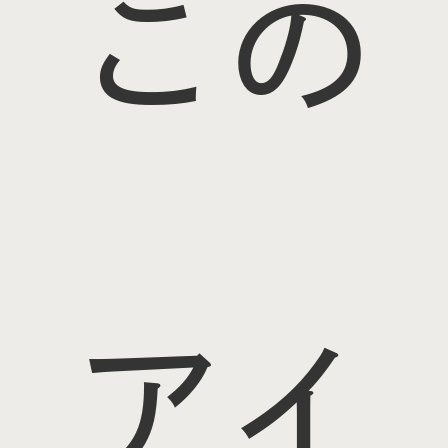
この
アイ