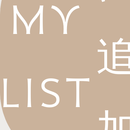
My
List