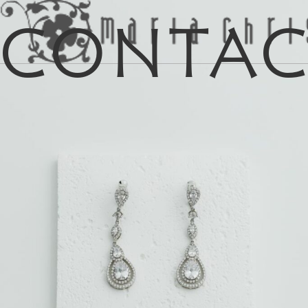
Conta
マイリス
お