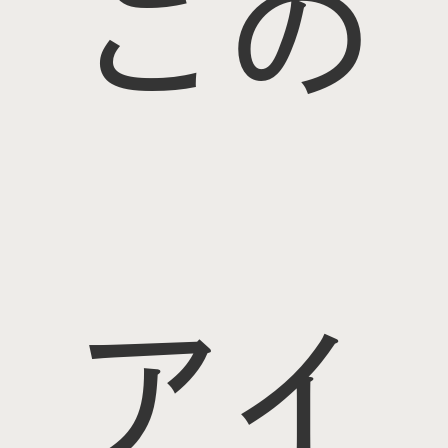
この
アイ