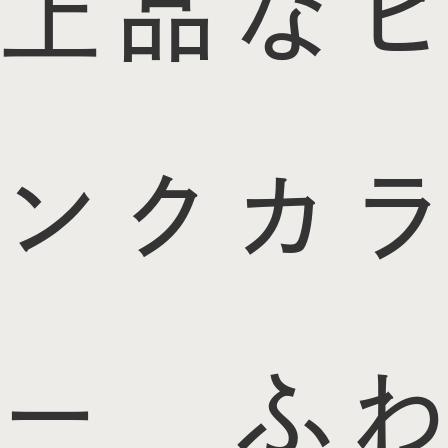
上品なピ
ンクカラ
ー ふわ