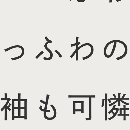
っふわの
袖も可憐