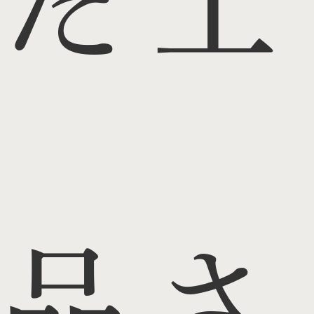
た上
品さ