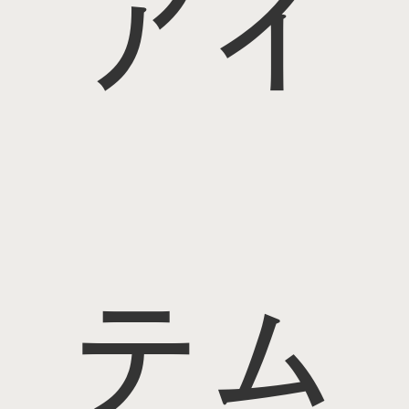
アイ
テム