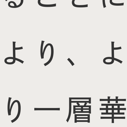
より、よ
り一層華