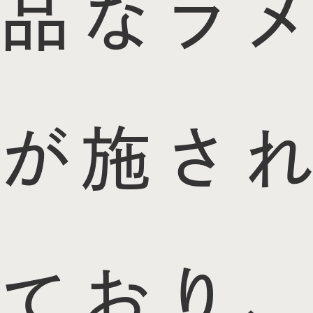
品なラメ
が施され
ており、