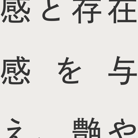
感と存在
感を与
え、艶や