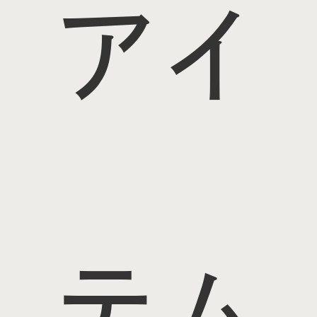
アイ
テム