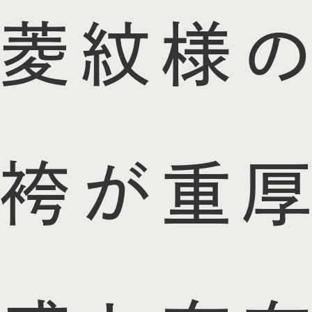
菱紋様の
袴が重厚