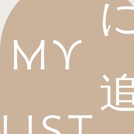
My
List