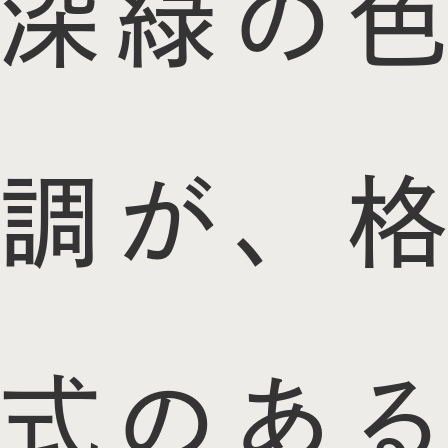
深緑の色
調が、格
式のある