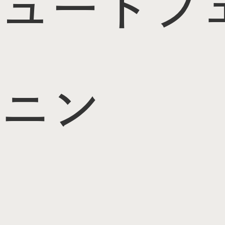
ュート
フ
ニン