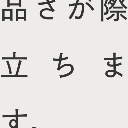
品さが際
立ちま
す。