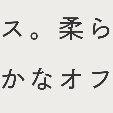
ス。柔ら
かなオフ