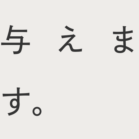
与えま
す。