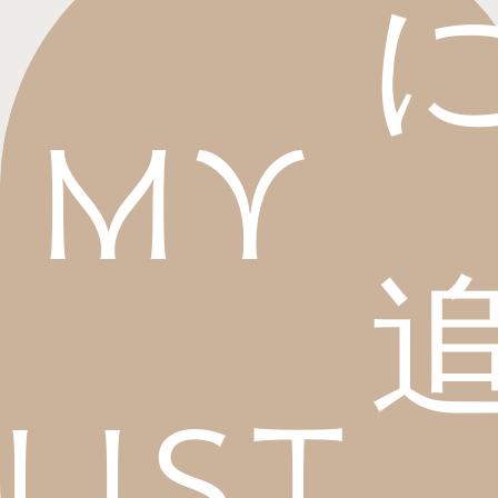
My
List