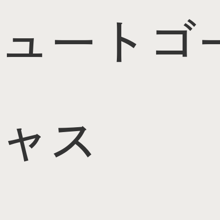
ュート
ゴ
ャス