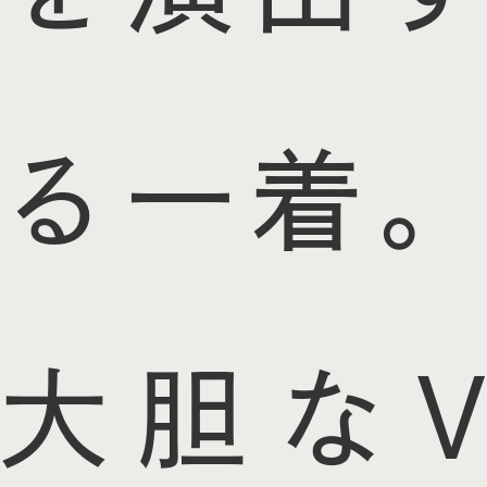
る一着。
大胆なV