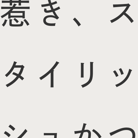
惹き、ス
タイリッ
シュかつ