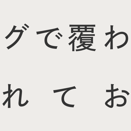
グで覆わ
れてお